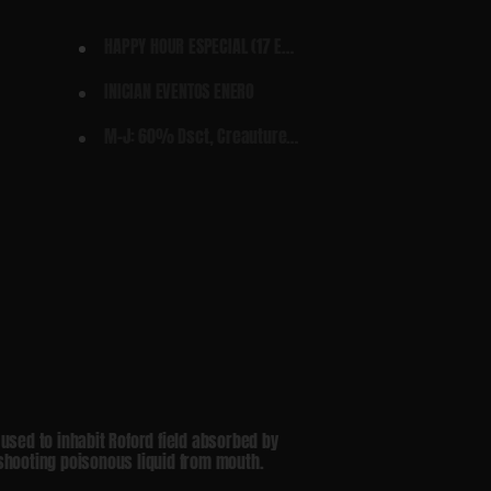
HAPPY HOUR ESPECIAL (17 ENERO
INICIAN EVENTOS ENERO
M-J: 60% Dsct, Creauture soul,
used to inhabit Roford field absorbed by
hooting poisonous liquid from mouth.