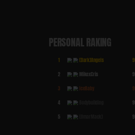
PERSONAL RAKING
1
[Dark]AngeIs
9
2
MikexCris
9
3
IceBaby
9
4
Bodybuilding
9
5
[OmarMack]
9