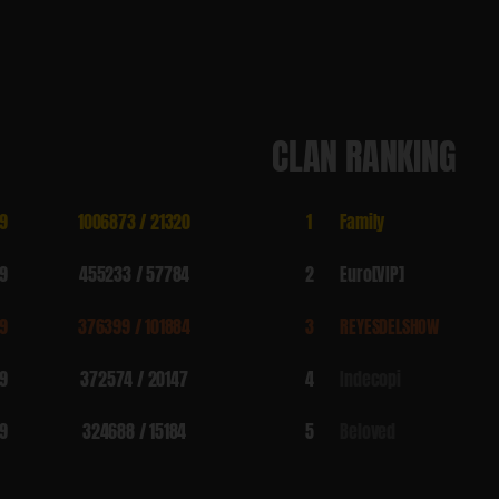
CLAN RANKING
9
1006873 / 21320
1
FamiIy
9
455233 / 57784
2
Euro[VIP]
9
376399 / 101884
3
REYESDELSHOW
9
372574 / 20147
4
Indecopi
9
324688 / 15184
5
Beloved