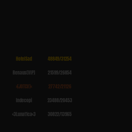
HoteISad
48849/31254
Renaus[VIP]
21599/26854
>[JOTCV]<
27742/21126
lndecopi
23488/20453
<3Lunat1ca<3
30822/13965