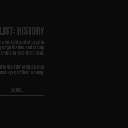
LIST: HISTORY
 who fight and charge in
ong edge blades and facing
rying to rule their land.
ic warrior attitude that
those eyes of their enemy.
MORE..